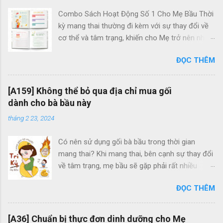
Combo Sách Hoạt Động Số 1 Cho Mẹ Bầu Thời
kỳ mang thai thường đi kèm với sự thay đổi về
cơ thể và tâm trạng, khiến cho Mẹ trở nên nhạy
cảm hơn và thường xuyên cảm thấy căng thẳng
ĐỌC THÊM
và lo lắng. Điều này cũng có ảnh hưởng đến thai
nhi, vì khi Mẹ trải qua tâm trạng tiêu cực,
hormone cortisol trong cơ thể Mẹ tăng cao, và
[A159] Không thể bỏ qua địa chỉ mua gối
thông qua kết nối với thai nhi, các hormone này
dành cho bà bầu này
cũng ảnh hưởng đến tâm trạng của bé trong
tháng 2 23, 2024
bụng. Vậy làm thế nào để Mẹ có thể duy trì tinh
thần lạc quan, vui vẻ và thoải mái trong suốt
Có nên sử dụng gối bà bầu trong thời gian
thời kỳ thai nghén? Bộ sách Activity Books đã
mang thai? Khi mang thai, bên cạnh sự thay đổi
được thiết kế để đáp ứng nhu cầu của Mẹ trong
về tâm trạng, mẹ bầu sẽ gặp phải rất nhiều
việc giải tỏa căng thẳng và mệt mỏi, đồng thời
những triệu chứng khó chịu như: Đau mỏi cơ
tạo ra sợi dây kết nối đặc biệt với thai nhi. Trong
ĐỌC THÊM
thể, chuột rút, ợ nóng, phù nề...dẫn đến mất
bộ sách này, Mẹ sẽ được tham gia vào rất
ngủ. Lúc này, những chiếc gối bầu sẽ phát huy
nhiều hoạt động thú vị, bao gồm: - Tham gia
công dụng, giúp nâng đỡ cơ thể, từ đó cải thiện
vào các trò chơi: Tìm từ, đường mazes, danh
[A36] Chuẩn bị thực đơn dinh dưỡng cho Mẹ