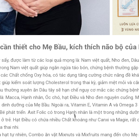
cần thiết cho Mẹ Bầu, kích thích não bộ của 
ây sấy, được làm từ các loại quả mọng là: Nam việt quất, Nho đen, Dâu 
trong Nam việt quất giúp ngăn ngừa táo bón, chứng bệnh thường gặp
các Chất chống Oxy hóa, có tác dụng tăng cường chức năng đề kháng
giúp kiểm soát lượng Cholesterol trong thai kỳ, giảm mệt mỏi và că
ầu thường xuyên ăn Dâu tây sẽ hạn chế nguy cơ mắc các chứng bệnh
là: Macca, Hạnh nhân, Óc chó, hạt Điều và Nho đen nguyên cuống. Mac
u dinh dưỡng của Mẹ Bầu. Ngoài ra, Vitamin E, Vitamin A và Omega 
Bé phát triển. Axit Folic có trong Hạnh nhân là một trong những dưỡ
 ở trẻ. Hạt Điều có chứa nhiều Chất khoáng như Canxi va Magie, rất c
 thai nhi.
à hạt tự nhiên, Combo ăn vặt Mixnuts và Mixfruits mang đến cho Mẹ 