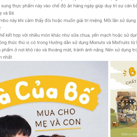
ổ sung thực phẩm này vào chế độ ăn hàng ngày giúp duy trì sự cân 
ẹ và Bé.
bo này khi cảm thấy đói hoặc muốn giải trí miệng. Mỗi lần sử dụng 
.
thể kết hợp với nhiều món khác như sữa chua, yến mạch hoặc sử dụn
ng thức thú vị có trong Hướng dẫn sử dụng Mixnuts và Mixfruits từ
n phẩm ở nơi khô ráo và thoáng mát, tránh ánh nắng. Nên sử dụng tro
n nhất.