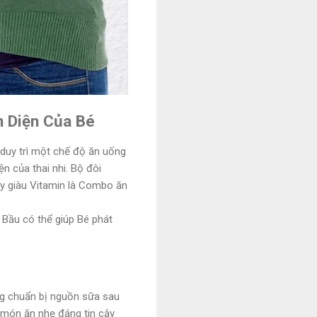
n Diện Của Bé
duy trì một chế độ ăn uống
 của thai nhi. Bộ đôi
ây giàu Vitamin là Combo ăn
 Bầu có thể giúp Bé phát
àng chuẩn bị nguồn sữa sau
món ăn nhẹ đáng tin cậy